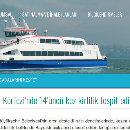
UMSAL
SATINALMA VE İHALE İLANLARI
BİLGİLENDİRMELER
E ADALARINI KEŞFET
 Körfezi’nde 14’üncü kez kirlilik tespit edi
Büyükşehir Belediyesi’nin dron destekli rutin denetimlerinde, kasım
ı kirlilik belirlendi. Bayraklı açıklarında tespit edilen kirliliğin siste