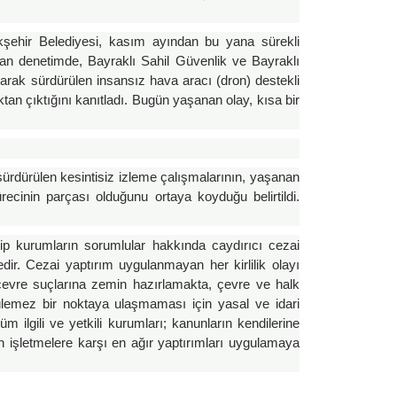
kşehir Belediyesi, kasım ayından bu yana sürekli
pılan denetimde, Bayraklı Sahil Güvenlik ve Bayraklı
 olarak sürdürülen insansız hava aracı (dron) destekli
ktan çıktığını kanıtladı. Bugün yaşanan olay, kısa bir
 sürdürülen kesintisiz izleme çalışmalarının, yaşanan
 sürecinin parçası olduğunu ortaya koyduğu belirtildi.
p kurumların sorumlular hakkında caydırıcı cezai
ir. Cezai yaptırım uygulanmayan her kirlilik olayı
 çevre suçlarına zemin hazırlamakta, çevre ve halk
nülemez bir noktaya ulaşmaması için yasal ve idari
Tüm ilgili ve yetkili kurumları; kanunların kendilerine
ren işletmelere karşı en ağır yaptırımları uygulamaya