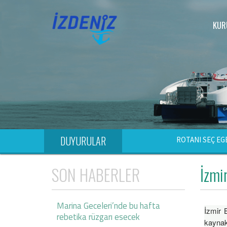
KUR
DUYURULAR
ROTANI SEÇ EG
SON HABERLER
İzmir
Marina Geceleri’nde bu hafta
İzmir 
rebetika rüzgarı esecek
kaynakl