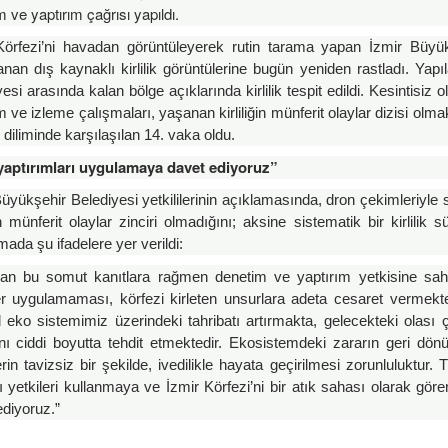
 ve yaptırım çağrısı yapıldı.
Körfezi’ni havadan görüntüleyerek rutin tarama yapan İzmir Büyü
lanan dış kaynaklı kirlilik görüntülerine bugün yeniden rastladı. Ya
esi arasında kalan bölge açıklarında kirlilik tespit edildi. Kesintisiz
 ve izleme çalışmaları, yaşanan kirliliğin münferit olaylar dizisi olma
diliminde karşılaşılan 14. vaka oldu.
yaptırımları uygulamaya davet ediyoruz”
üyükşehir Belediyesi yetkililerinin açıklamasında, dron çekimleriyle
ğin münferit olaylar zinciri olmadığını; aksine sistematik bir kirlilik
ada şu ifadelere yer verildi:
an bu somut kanıtlara rağmen denetim ve yaptırım yetkisine sahi
er uygulamaması, körfezi kirleten unsurlara adeta cesaret vermekted
l eko sistemimiz üzerindeki tahribatı artırmakta, gelecekteki olası
ını ciddi boyutta tehdit etmektedir. Ekosistemdeki zararın geri dö
erin tavizsiz bir şekilde, ivedilikle hayata geçirilmesi zorunluluktur. 
ı yetkileri kullanmaya ve İzmir Körfezi’ni bir atık sahası olarak gö
ediyoruz.”