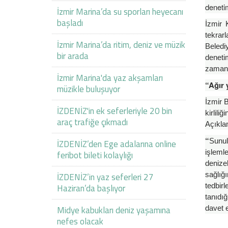
denetim
İzmir Marina’da su sporları heyecanı
başladı
İzmir 
tekrar
İzmir Marina’da ritim, deniz ve müzik
Belediy
bir arada
denetim
zaman 
İzmir Marina'da yaz akşamları
“Ağır 
müzikle buluşuyor
İzmir B
İZDENİZ'in ek seferleriyle 20 bin
kirlili
araç trafiğe çıkmadı
Açıklam
“
Sunul
İZDENİZ’den Ege adalarına online
işleml
feribot bileti kolaylığı
denize
sağlığ
İZDENİZ’in yaz seferleri 27
tedbirl
Haziran’da başlıyor
tanıdığ
Midye kabukları deniz yaşamına
davet 
nefes olacak