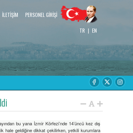
İLETİŞİM
PERSONEL GİRİŞİ
TR
|
EN
ldi
 ayından bu yana İzmir Körfezi’nde 14’üncü kez dış
matik hale geldiğine dikkat çekilirken, yetkili kurumlara