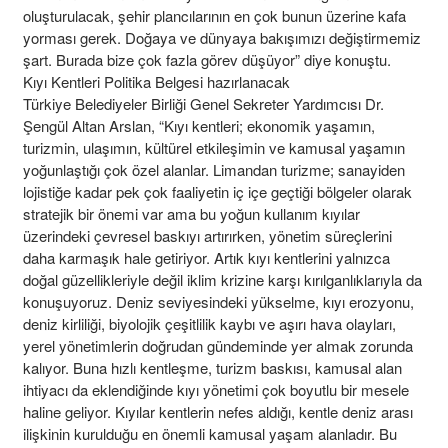
oluşturulacak, şehir plancılarının en çok bunun üzerine kafa
yorması gerek. Doğaya ve dünyaya bakışımızı değiştirmemiz
şart. Burada bize çok fazla görev düşüyor” diye konuştu.
Kıyı Kentleri Politika Belgesi hazırlanacak
Türkiye Belediyeler Birliği Genel Sekreter Yardımcısı Dr.
Şengül Altan Arslan, “Kıyı kentleri; ekonomik yaşamın,
turizmin, ulaşımın, kültürel etkileşimin ve kamusal yaşamın
yoğunlaştığı çok özel alanlar. Limandan turizme; sanayiden
lojistiğe kadar pek çok faaliyetin iç içe geçtiği bölgeler olarak
stratejik bir önemi var ama bu yoğun kullanım kıyılar
üzerindeki çevresel baskıyı artırırken, yönetim süreçlerini
daha karmaşık hale getiriyor. Artık kıyı kentlerini yalnızca
doğal güzellikleriyle değil iklim krizine karşı kırılganlıklarıyla da
konuşuyoruz. Deniz seviyesindeki yükselme, kıyı erozyonu,
deniz kirliliği, biyolojik çeşitlilik kaybı ve aşırı hava olayları,
yerel yönetimlerin doğrudan gündeminde yer almak zorunda
kalıyor. Buna hızlı kentleşme, turizm baskısı, kamusal alan
ihtiyacı da eklendiğinde kıyı yönetimi çok boyutlu bir mesele
haline geliyor. Kıyılar kentlerin nefes aldığı, kentle deniz arası
ilişkinin kurulduğu en önemli kamusal yaşam alanladır. Bu