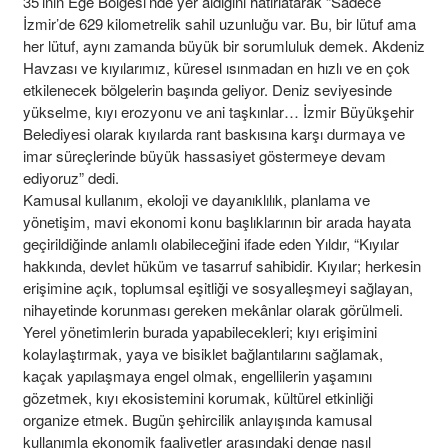
35’inin Ege Bölgesi’nde yer aldığını hatırlatarak “Sadece
İzmir’de 629 kilometrelik sahil uzunluğu var. Bu, bir lütuf ama
her lütuf, aynı zamanda büyük bir sorumluluk demek. Akdeniz
Havzası ve kıyılarımız, küresel ısınmadan en hızlı ve en çok
etkilenecek bölgelerin başında geliyor. Deniz seviyesinde
yükselme, kıyı erozyonu ve ani taşkınlar… İzmir Büyükşehir
Belediyesi olarak kıyılarda rant baskısına karşı durmaya ve
imar süreçlerinde büyük hassasiyet göstermeye devam
ediyoruz” dedi.
Kamusal kullanım, ekoloji ve dayanıklılık, planlama ve
yönetişim, mavi ekonomi konu başlıklarının bir arada hayata
geçirildiğinde anlamlı olabileceğini ifade eden Yıldır, “Kıyılar
hakkında, devlet hüküm ve tasarruf sahibidir. Kıyılar; herkesin
erişimine açık, toplumsal eşitliği ve sosyalleşmeyi sağlayan,
nihayetinde korunması gereken mekânlar olarak görülmeli.
Yerel yönetimlerin burada yapabilecekleri; kıyı erişimini
kolaylaştırmak, yaya ve bisiklet bağlantılarını sağlamak,
kaçak yapılaşmaya engel olmak, engellilerin yaşamını
gözetmek, kıyı ekosistemini korumak, kültürel etkinliği
organize etmek. Bugün şehircilik anlayışında kamusal
kullanımla ekonomik faaliyetler arasındaki denge nasıl