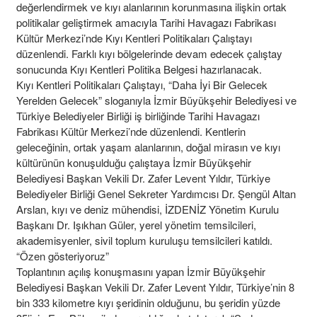
değerlendirmek ve kıyı alanlarının korunmasına ilişkin ortak
politikalar geliştirmek amacıyla Tarihi Havagazı Fabrikası
Kültür Merkezi’nde Kıyı Kentleri Politikaları Çalıştayı
düzenlendi. Farklı kıyı bölgelerinde devam edecek çalıştay
sonucunda Kıyı Kentleri Politika Belgesi hazırlanacak.
Kıyı Kentleri Politikaları Çalıştayı, “Daha İyi Bir Gelecek
Yerelden Gelecek” sloganıyla İzmir Büyükşehir Belediyesi ve
Türkiye Belediyeler Birliği iş birliğinde Tarihi Havagazı
Fabrikası Kültür Merkezi’nde düzenlendi. Kentlerin
geleceğinin, ortak yaşam alanlarının, doğal mirasın ve kıyı
kültürünün konuşulduğu çalıştaya İzmir Büyükşehir
Belediyesi Başkan Vekili Dr. Zafer Levent Yıldır, Türkiye
Belediyeler Birliği Genel Sekreter Yardımcısı Dr. Şengül Altan
Arslan, kıyı ve deniz mühendisi, İZDENİZ Yönetim Kurulu
Başkanı Dr. Işıkhan Güler, yerel yönetim temsilcileri,
akademisyenler, sivil toplum kuruluşu temsilcileri katıldı.
“Özen gösteriyoruz”
Toplantının açılış konuşmasını yapan İzmir Büyükşehir
Belediyesi Başkan Vekili Dr. Zafer Levent Yıldır, Türkiye’nin 8
bin 333 kilometre kıyı şeridinin olduğunu, bu şeridin yüzde