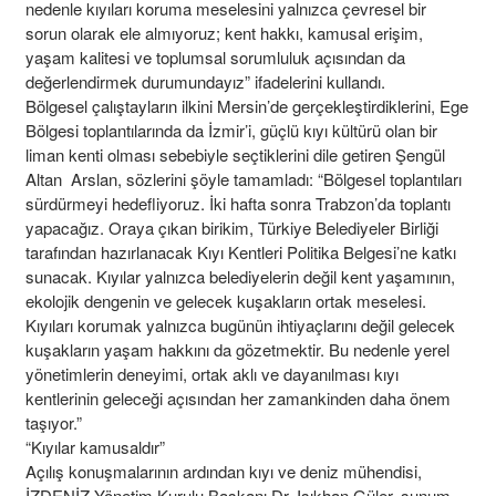
nedenle kıyıları koruma meselesini yalnızca çevresel bir
sorun olarak ele almıyoruz; kent hakkı, kamusal erişim,
yaşam kalitesi ve toplumsal sorumluluk açısından da
değerlendirmek durumundayız” ifadelerini kullandı.
Bölgesel çalıştayların ilkini Mersin’de gerçekleştirdiklerini, Ege
Bölgesi toplantılarında da İzmir’i, güçlü kıyı kültürü olan bir
liman kenti olması sebebiyle seçtiklerini dile getiren Şengül
Altan Arslan, sözlerini şöyle tamamladı: “Bölgesel toplantıları
sürdürmeyi hedefliyoruz. İki hafta sonra Trabzon’da toplantı
yapacağız. Oraya çıkan birikim, Türkiye Belediyeler Birliği
tarafından hazırlanacak Kıyı Kentleri Politika Belgesi’ne katkı
sunacak. Kıyılar yalnızca belediyelerin değil kent yaşamının,
ekolojik dengenin ve gelecek kuşakların ortak meselesi.
Kıyıları korumak yalnızca bugünün ihtiyaçlarını değil gelecek
kuşakların yaşam hakkını da gözetmektir. Bu nedenle yerel
yönetimlerin deneyimi, ortak aklı ve dayanılması kıyı
kentlerinin geleceği açısından her zamankinden daha önem
taşıyor.”
“Kıyılar kamusaldır”
Açılış konuşmalarının ardından kıyı ve deniz mühendisi,
İZDENİZ Yönetim Kurulu Başkanı Dr. Işıkhan Güler, sunum