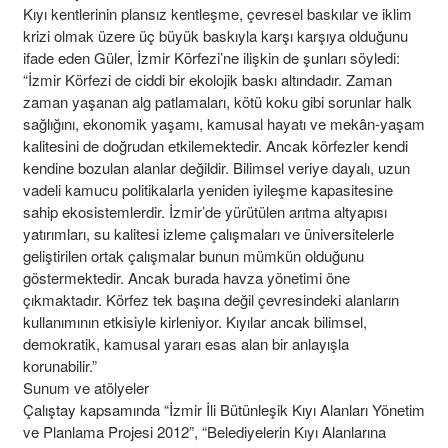
Kıyı kentlerinin plansız kentleşme, çevresel baskılar ve iklim
krizi olmak üzere üç büyük baskıyla karşı karşıya olduğunu
ifade eden Güler, İzmir Körfezi’ne ilişkin de şunları söyledi:
“İzmir Körfezi de ciddi bir ekolojik baskı altındadır. Zaman
zaman yaşanan alg patlamaları, kötü koku gibi sorunlar halk
sağlığını, ekonomik yaşamı, kamusal hayatı ve mekân-yaşam
kalitesini de doğrudan etkilemektedir. Ancak körfezler kendi
kendine bozulan alanlar değildir. Bilimsel veriye dayalı, uzun
vadeli kamucu politikalarla yeniden iyileşme kapasitesine
sahip ekosistemlerdir. İzmir’de yürütülen arıtma altyapısı
yatırımları, su kalitesi izleme çalışmaları ve üniversitelerle
geliştirilen ortak çalışmalar bunun mümkün olduğunu
göstermektedir. Ancak burada havza yönetimi öne
çıkmaktadır. Körfez tek başına değil çevresindeki alanların
kullanımının etkisiyle kirleniyor. Kıyılar ancak bilimsel,
demokratik, kamusal yararı esas alan bir anlayışla
korunabilir.”
Sunum ve atölyeler
Çalıştay kapsamında “İzmir İli Bütünleşik Kıyı Alanları Yönetim
ve Planlama Projesi 2012”, “Belediyelerin Kıyı Alanlarına