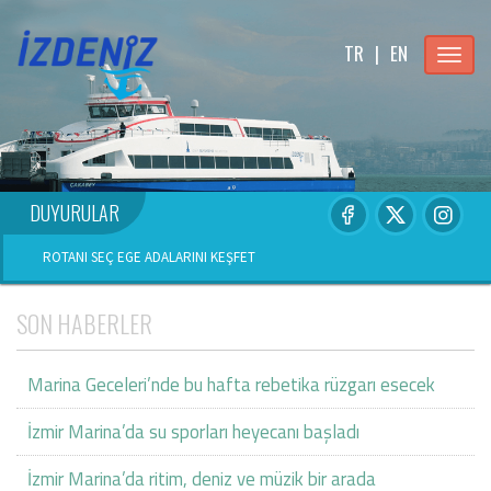
TR
|
EN
Menu
DUYURULAR
ROTANI SEÇ EGE ADALARINI KEŞFET
SON HABERLER
Marina Geceleri’nde bu hafta rebetika rüzgarı esecek
İzmir Marina’da su sporları heyecanı başladı
İzmir Marina’da ritim, deniz ve müzik bir arada