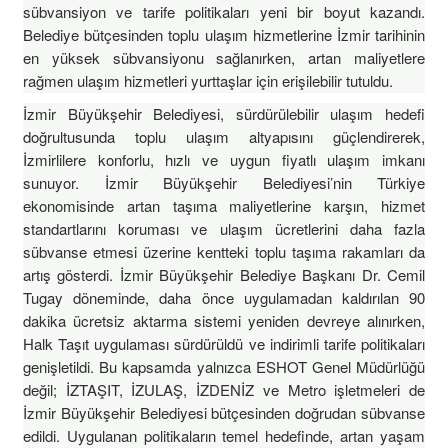
sübvansiyon ve tarife politikaları yeni bir boyut kazandı.
Belediye bütçesinden toplu ulaşım hizmetlerine İzmir tarihinin
en yüksek sübvansiyonu sağlanırken, artan maliyetlere
rağmen ulaşım hizmetleri yurttaşlar için erişilebilir tutuldu.
İzmir Büyükşehir Belediyesi, sürdürülebilir ulaşım hedefi
doğrultusunda toplu ulaşım altyapısını güçlendirerek,
İzmirlilere konforlu, hızlı ve uygun fiyatlı ulaşım imkanı
sunuyor. İzmir Büyükşehir Belediyesi’nin Türkiye
ekonomisinde artan taşıma maliyetlerine karşın, hizmet
standartlarını koruması ve ulaşım ücretlerini daha fazla
sübvanse etmesi üzerine kentteki toplu taşıma rakamları da
artış gösterdi. İzmir Büyükşehir Belediye Başkanı Dr. Cemil
Tugay döneminde, daha önce uygulamadan kaldırılan 90
dakika ücretsiz aktarma sistemi yeniden devreye alınırken,
Halk Taşıt uygulaması sürdürüldü ve indirimli tarife politikaları
genişletildi. Bu kapsamda yalnızca ESHOT Genel Müdürlüğü
değil; İZTAŞIT, İZULAŞ, İZDENİZ ve Metro işletmeleri de
İzmir Büyükşehir Belediyesi bütçesinden doğrudan sübvanse
edildi. Uygulanan politikaların temel hedefinde, artan yaşam