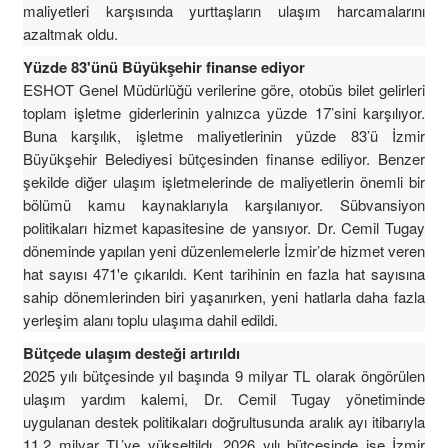
maliyetleri karşısında yurttaşların ulaşım harcamalarını
azaltmak oldu.
Yüzde 83'ünü Büyükşehir finanse ediyor
ESHOT Genel Müdürlüğü verilerine göre, otobüs bilet gelirleri
toplam işletme giderlerinin yalnızca yüzde 17’sini karşılıyor.
Buna karşılık, işletme maliyetlerinin yüzde 83’ü İzmir
Büyükşehir Belediyesi bütçesinden finanse ediliyor. Benzer
şekilde diğer ulaşım işletmelerinde de maliyetlerin önemli bir
bölümü kamu kaynaklarıyla karşılanıyor. Sübvansiyon
politikaları hizmet kapasitesine de yansıyor. Dr. Cemil Tugay
döneminde yapılan yeni düzenlemelerle İzmir’de hizmet veren
hat sayısı 471'e çıkarıldı. Kent tarihinin en fazla hat sayısına
sahip dönemlerinden biri yaşanırken, yeni hatlarla daha fazla
yerleşim alanı toplu ulaşıma dahil edildi.
Bütçede ulaşım desteği artırıldı
2025 yılı bütçesinde yıl başında 9 milyar TL olarak öngörülen
ulaşım yardım kalemi, Dr. Cemil Tugay yönetiminde
uygulanan destek politikaları doğrultusunda aralık ayı itibarıyla
11,2 milyar TL’ye yükseltildı. 2026 yılı bütçesinde ise İzmir