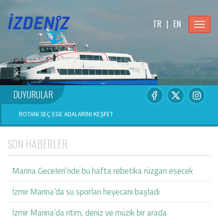
TR
|
EN
Menu
DUYURULAR
ROTANI SEÇ EGE ADALARINI KEŞFET
SON HABERLER
Marina Geceleri’nde bu hafta rebetika rüzgarı esecek
İzmir Marina’da su sporları heyecanı başladı
İzmir Marina’da ritim, deniz ve müzik bir arada