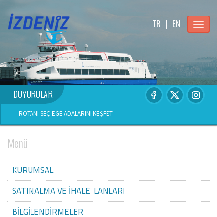
TR
|
EN
Menu
DUYURULAR
ROTANI SEÇ EGE ADALARINI KEŞFET
Menü
KURUMSAL
SATINALMA VE İHALE İLANLARI
BİLGİLENDİRMELER