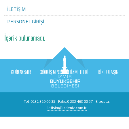
İLETİŞİM
PERSONEL GİRİŞİ
İçerik bulunamadı.
KURUMSAL
İHALELER
GÖRÜŞ VE ÖNERİLER
BİLGİ TOPLUMU HİZMETLERİ
BİZE ULAŞIN
Tel: 0232 320 00 35 - Faks:0 232 463 00 57 - E-posta:
iletisim@izdeniz.com.tr