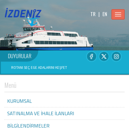
TR
|
EN
Menu
DUYURULAR
ROTANI SEÇ EGE ADALARINI KEŞFET
Menü
KURUMSAL
SATINALMA VE İHALE İLANLARI
BİLGİLENDİRMELER